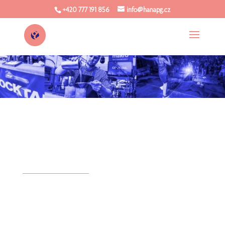
+420 777 191 856
info@hanapg.cz
Vytvoření vizuálního stylu pro
mezinárodní festival míchaných nápojů
v Brně.