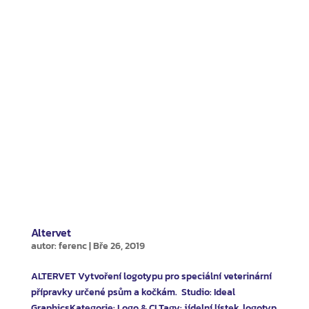
Altervet
autor:
ferenc
|
Bře 26, 2019
ALTERVET Vytvoření logotypu pro speciální veterinární
přípravky určené psům a kočkám. Studio: Ideal
GraphicsKategorie: Logo & CI Tagy: jídelní lístek, logotyp