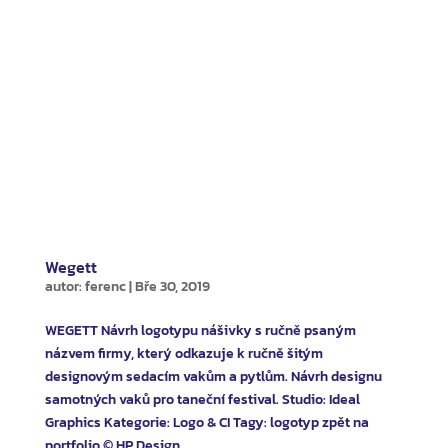
Wegett
autor:
ferenc
|
Bře 30, 2019
WEGETT Návrh logotypu nášivky s ručně psaným
názvem firmy, který odkazuje k ručně šitým
designovým sedacím vakům a pytlům. Návrh designu
samotných vaků pro taneční festival. Studio: Ideal
Graphics Kategorie: Logo & CI Tagy: logotyp zpět na
portfolio © HP Design...